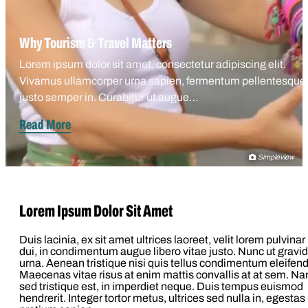
Why Tourism & Travel Matters
Lorem ipsum dolor sit amet, consectetur adipiscing elit.
Vivamus ullamcorper urna sapien, fermentum pellentesque
justo semper in. Curabitur ut augue…
Read More
Simpleview
Lorem Ipsum Dolor Sit Amet
Duis lacinia, ex sit amet ultrices laoreet, velit lorem pulvinar
dui, in condimentum augue libero vitae justo. Nunc ut gravi
urna. Aenean tristique nisi quis tellus condimentum eleifend
Maecenas vitae risus at enim mattis convallis at at sem. N
sed tristique est, in imperdiet neque. Duis tempus euismod
hendrerit. Integer tortor metus, ultrices sed nulla in, egestas