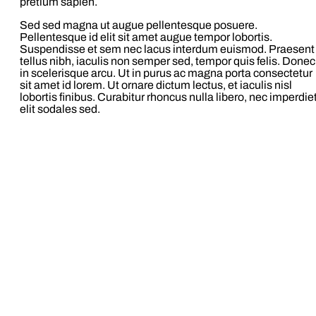
pretium sapien.
Sed sed magna ut augue pellentesque posuere.
Pellentesque id elit sit amet augue tempor lobortis.
Suspendisse et sem nec lacus interdum euismod. Praesent
tellus nibh, iaculis non semper sed, tempor quis felis. Donec
in scelerisque arcu. Ut in purus ac magna porta consectetur
sit amet id lorem. Ut ornare dictum lectus, et iaculis nisl
lobortis finibus. Curabitur rhoncus nulla libero, nec imperdie
elit sodales sed.