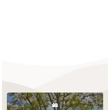
TEST W/IMG
LINK DESC
NO LINK OR
SUBTITLE &
DESC
ICON